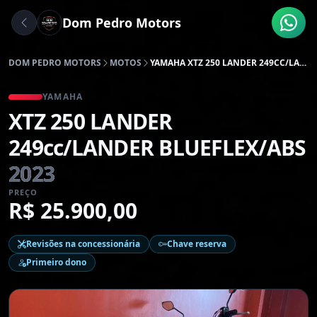
Dom Pedro Motors
YAMAHA XTZ 250 LANDER 249cc/LANDER BLUEFL
DOM PEDRO MOTORS
MOTOS
YAMAHA XTZ 250 LANDER 249CC/LANDER BLUEFLEX/ABS 2023
YAMAHA
XTZ 250 LANDER
249cc/LANDER BLUEFLEX/ABS
2023
PREÇO
R$ 25.900,00
Revisões na concessionária
Chave reserva
Primeiro dono